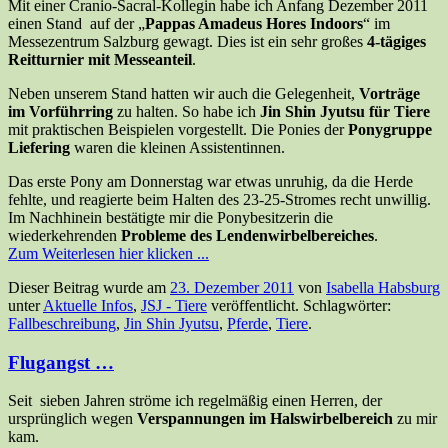
Mit einer Cranio-Sacral-Kollegin habe ich Anfang Dezember 2011
einen Stand auf der „
Pappas Amadeus Hores Indoors
“ im
Messezentrum Salzburg gewagt. Dies ist ein sehr großes
4-tägiges
Reitturnier mit Messeanteil
.
Neben unserem Stand hatten wir auch die Gelegenheit,
Vorträge
im Vorführring
zu halten. So habe ich
Jin Shin Jyutsu für Tiere
mit praktischen Beispielen vorgestellt. Die Ponies der
Ponygruppe
Liefering
waren die kleinen Assistentinnen.
Das erste Pony am Donnerstag war etwas unruhig, da die Herde
fehlte, und reagierte beim Halten des 23-25-Stromes recht unwillig.
Im Nachhinein bestätigte mir die Ponybesitzerin die
wiederkehrenden
Probleme des Lendenwirbelbereiches
.
Zum Weiterlesen hier klicken ...
Dieser Beitrag wurde am
23. Dezember 2011
von
Isabella Habsburg
unter
Aktuelle Infos
,
JSJ - Tiere
veröffentlicht. Schlagwörter:
Fallbeschreibung
,
Jin Shin Jyutsu
,
Pferde
,
Tiere
.
Flugangst …
Seit sieben Jahren ströme ich regelmäßig einen Herren, der
ursprünglich wegen
Verspannungen im Halswirbelbereich
zu mir
kam.