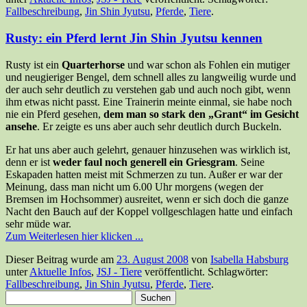
Fallbeschreibung
,
Jin Shin Jyutsu
,
Pferde
,
Tiere
.
Rusty: ein Pferd lernt Jin Shin Jyutsu kennen
Rusty ist ein
Quarterhorse
und war schon als Fohlen ein mutiger
und neugieriger Bengel, dem schnell alles zu langweilig wurde und
der auch sehr deutlich zu verstehen gab und auch noch gibt, wenn
ihm etwas nicht passt. Eine Trainerin meinte einmal, sie habe noch
nie ein Pferd gesehen,
dem man so stark den „Grant“ im Gesicht
ansehe
. Er zeigte es uns aber auch sehr deutlich durch Buckeln.
Er hat uns aber auch gelehrt, genauer hinzusehen was wirklich ist,
denn er ist
weder faul noch generell ein Griesgram
. Seine
Eskapaden hatten meist mit Schmerzen zu tun. Außer er war der
Meinung, dass man nicht um 6.00 Uhr morgens (wegen der
Bremsen im Hochsommer) ausreitet, wenn er sich doch die ganze
Nacht den Bauch auf der Koppel vollgeschlagen hatte und einfach
sehr müde war.
Zum Weiterlesen hier klicken ...
Dieser Beitrag wurde am
23. August 2008
von
Isabella Habsburg
unter
Aktuelle Infos
,
JSJ - Tiere
veröffentlicht. Schlagwörter:
Fallbeschreibung
,
Jin Shin Jyutsu
,
Pferde
,
Tiere
.
Suchen