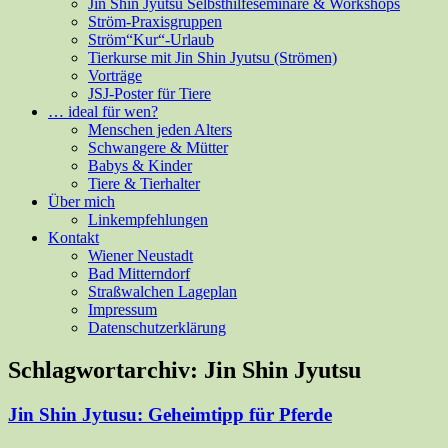
Jin Shin Jyutsu Selbsthilfeseminare & Workshops
Ström-Praxisgruppen
Ström“Kur“-Urlaub
Tierkurse mit Jin Shin Jyutsu (Strömen)
Vorträge
JSJ-Poster für Tiere
… ideal für wen?
Menschen jeden Alters
Schwangere & Mütter
Babys & Kinder
Tiere & Tierhalter
Über mich
Linkempfehlungen
Kontakt
Wiener Neustadt
Bad Mitterndorf
Straßwalchen Lageplan
Impressum
Datenschutzerklärung
Schlagwortarchiv:
Jin Shin Jyutsu
Jin Shin Jytusu: Geheimtipp für Pferde