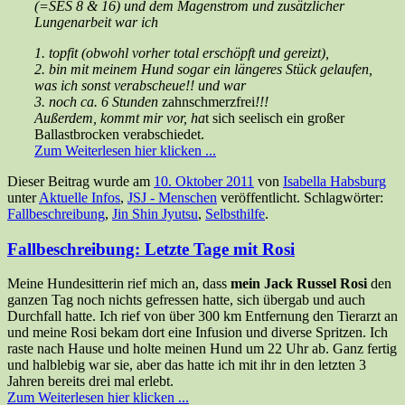
(=SES 8 & 16) und dem Magenstrom und zusätzlicher
Lungenarbeit war ich
1. topfit (obwohl vorher total erschöpft und gereizt),
2. bin mit meinem Hund sogar ein längeres Stück gelaufen,
was ich sonst verabscheue!! und war
3. noch ca. 6 Stunden
zahnschmerzfrei
!!!
Außerdem, kommt mir vor, ha
t sich seelisch ein großer
Ballastbrocken verabschiedet.
Zum Weiterlesen hier klicken ...
Dieser Beitrag wurde am
10. Oktober 2011
von
Isabella Habsburg
unter
Aktuelle Infos
,
JSJ - Menschen
veröffentlicht. Schlagwörter:
Fallbeschreibung
,
Jin Shin Jyutsu
,
Selbsthilfe
.
Fallbeschreibung: Letzte Tage mit Rosi
Meine Hundesitterin rief mich an, dass
mein Jack Russel Rosi
den
ganzen Tag noch nichts gefressen hatte, sich übergab und auch
Durchfall hatte. Ich rief von über 300 km Entfernung den Tierarzt an
und meine Rosi bekam dort eine Infusion und diverse Spritzen. Ich
raste nach Hause und holte meinen Hund um 22 Uhr ab. Ganz fertig
und halblebig war sie, aber das hatte ich mit ihr in den letzten 3
Jahren bereits drei mal erlebt.
Zum Weiterlesen hier klicken ...