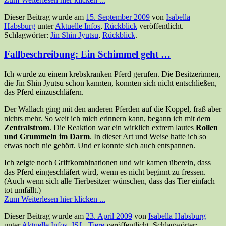
Dieser Beitrag wurde am
15. September 2009
von
Isabella
Habsburg
unter
Aktuelle Infos
,
Rückblick
veröffentlicht.
Schlagwörter:
Jin Shin Jyutsu
,
Rückblick
.
Fallbeschreibung: Ein Schimmel geht …
Ich wurde zu einem krebskranken Pferd gerufen. Die Besitzerinnen,
die Jin Shin Jyutsu schon kannten, konnten sich nicht entschließen,
das Pferd einzuschläfern.
Der Wallach ging mit den anderen Pferden auf die Koppel, fraß aber
nichts mehr. So weit ich mich erinnern kann, begann ich mit dem
Zentralstrom
. Die Reaktion war ein wirklich extrem lautes
Rollen
und Grummeln im Darm
. In dieser Art und Weise hatte ich so
etwas noch nie gehört. Und er konnte sich auch entspannen.
Ich zeigte noch Griffkombinationen und wir kamen überein, dass
das Pferd eingeschläfert wird, wenn es nicht beginnt zu fressen.
(Auch wenn sich alle Tierbesitzer wünschen, dass das Tier einfach
tot umfällt.)
Zum Weiterlesen hier klicken ...
Dieser Beitrag wurde am
23. April 2009
von
Isabella Habsburg
unter
Aktuelle Infos
,
JSJ - Tiere
veröffentlicht. Schlagwörter: