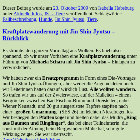
Dieser Beitrag wurde am
23. Oktober 2009
von
Isabella Habsburg
unter
Aktuelle Infos
,
JSJ - Tiere
veröffentlicht. Schlagwörter:
Fallbeschreibung
,
Hunde
,
Jin Shin Jyutsu
,
Tiere
.
Kraftplatzwanderung mit Jin Shin Jyutsu –
Rückblick
Es strömte: den ganzen Vormittag aus Wolken. Es blieb also
spannend, ob wir unser Vorhaben eine
Kraftplatzwanderung
unter
Führung von
Michaela Schara
mit
Jin Shin Jyutsu
– Einlagen zu
verwirklichen.
Wir hatten zwar ein
Ersatzprogramm
in Form eines Dia-Vortrages
und Jin Shin Jyutsu-Übungen, aber weder die Angemeldeten noch
wir Leiterinnen hatten darauf wirklich Lust.
Alle wollten wandern.
So trafen wir uns auf der Zweierwiese, auf der Malleiten – einem
Bergrücken zwischen Bad Fischau-Brunn und Dreistetten, nahe
Wiener Neustadt, und 20 gut ausgerüstete Tapfere stapften nach
einer „
großen Umarmung
“ (SES 26) im leichten Nieselregen los.
Wir bestiegen den
Pfaffenkogel
und hielten dabei das Mudra „
Ring
aus Daumen und Ringfinger
“, das bei einer Teilnehmerin, die
sonst mit der Atmung beim Bergwandern Mühe hat, sehr gute
Wirkung zeigte. Sie war überrascht.
Zum Weiterlesen hier klicken ...