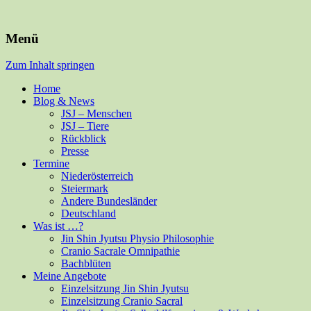
Für Mensch und alle Felle
Isabella Habsburg
Menü
Zum Inhalt springen
Home
Blog & News
JSJ – Menschen
JSJ – Tiere
Rückblick
Presse
Termine
Niederösterreich
Steiermark
Andere Bundesländer
Deutschland
Was ist …?
Jin Shin Jyutsu Physio Philosophie
Cranio Sacrale Omnipathie
Bachblüten
Meine Angebote
Einzelsitzung Jin Shin Jyutsu
Einzelsitzung Cranio Sacral