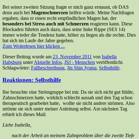
Bei seiner zweiten Sitzung fragte er mich ganz erstaunt, ob DAS
denn auch bei
Magenschmerzen
helfen würde. Meine Nachfragen
ergaben, dass er einen recht empfindlichen Magen hat, der
besonders bei Stress auch mit Schmerzen
reagieren kann. Diese
Blockaden führten auch dazu, dass seine linke Rippe (SES 14)
immer wieder die Tendenz hatte, höher zu liegen als die rechte. Dies
hat sich im Laufe der Jahre gegeben.
Zum Weiterlesen hier klicken ...
Dieser Beitrag wurde am
23. November 2011
von
Isabella
Habsburg
unter
Aktuelle Infos
,
JSJ - Menschen
veröffentlicht.
Schlagwörter:
Fallbeschreibung
,
Jin Shin Jyutsu
,
Selbsthilfe
.
Reaktionen: Selbsthilfe
Ilse besuchte eine Strömgruppe bei mir. Da sie sich nicht gut fühlte,
Zahnschmerzen hatte, wirklich schlecht aussah und den Tag schon
therapeutisch gearbeitet hatte, wollte sie nicht andere strömen. Also
strömte sie sich unter meiner Anleitung selbst. Am nächsten Tag
erhielt ich dieses Mail:
Liebe Isabella,
nach der Arbeit an meinem Zahnproblem über die zweite Tiefe