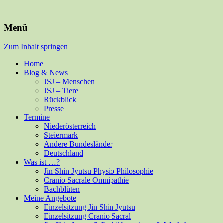
Für Mensch und alle Felle
Isabella Habsburg
Menü
Zum Inhalt springen
Home
Blog & News
JSJ – Menschen
JSJ – Tiere
Rückblick
Presse
Termine
Niederösterreich
Steiermark
Andere Bundesländer
Deutschland
Was ist …?
Jin Shin Jyutsu Physio Philosophie
Cranio Sacrale Omnipathie
Bachblüten
Meine Angebote
Einzelsitzung Jin Shin Jyutsu
Einzelsitzung Cranio Sacral