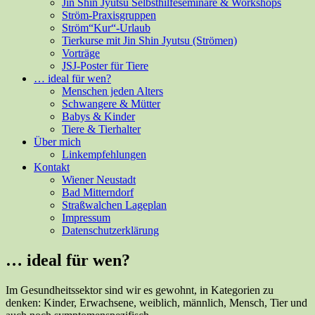
Jin Shin Jyutsu Selbsthilfeseminare & Workshops
Ström-Praxisgruppen
Ström“Kur“-Urlaub
Tierkurse mit Jin Shin Jyutsu (Strömen)
Vorträge
JSJ-Poster für Tiere
… ideal für wen?
Menschen jeden Alters
Schwangere & Mütter
Babys & Kinder
Tiere & Tierhalter
Über mich
Linkempfehlungen
Kontakt
Wiener Neustadt
Bad Mitterndorf
Straßwalchen Lageplan
Impressum
Datenschutzerklärung
… ideal für wen?
Im Gesundheitssektor sind wir es gewohnt, in Kategorien zu
denken: Kinder, Erwachsene, weiblich, männlich, Mensch, Tier und