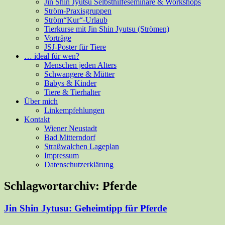
Jin Shin Jyutsu Selbsthilfeseminare & Workshops
Ström-Praxisgruppen
Ström“Kur“-Urlaub
Tierkurse mit Jin Shin Jyutsu (Strömen)
Vorträge
JSJ-Poster für Tiere
… ideal für wen?
Menschen jeden Alters
Schwangere & Mütter
Babys & Kinder
Tiere & Tierhalter
Über mich
Linkempfehlungen
Kontakt
Wiener Neustadt
Bad Mitterndorf
Straßwalchen Lageplan
Impressum
Datenschutzerklärung
Schlagwortarchiv:
Pferde
Jin Shin Jytusu: Geheimtipp für Pferde