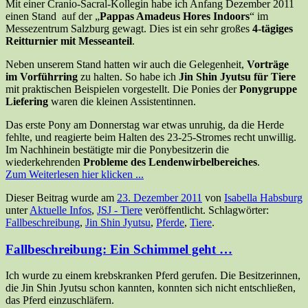
Mit einer Cranio-Sacral-Kollegin habe ich Anfang Dezember 2011
einen Stand auf der „
Pappas Amadeus Hores Indoors
“ im
Messezentrum Salzburg gewagt. Dies ist ein sehr großes
4-tägiges
Reitturnier mit Messeanteil
.
Neben unserem Stand hatten wir auch die Gelegenheit,
Vorträge
im Vorführring
zu halten. So habe ich
Jin Shin Jyutsu für Tiere
mit praktischen Beispielen vorgestellt. Die Ponies der
Ponygruppe
Liefering
waren die kleinen Assistentinnen.
Das erste Pony am Donnerstag war etwas unruhig, da die Herde
fehlte, und reagierte beim Halten des 23-25-Stromes recht unwillig.
Im Nachhinein bestätigte mir die Ponybesitzerin die
wiederkehrenden
Probleme des Lendenwirbelbereiches
.
Zum Weiterlesen hier klicken ...
Dieser Beitrag wurde am
23. Dezember 2011
von
Isabella Habsburg
unter
Aktuelle Infos
,
JSJ - Tiere
veröffentlicht. Schlagwörter:
Fallbeschreibung
,
Jin Shin Jyutsu
,
Pferde
,
Tiere
.
Fallbeschreibung: Ein Schimmel geht …
Ich wurde zu einem krebskranken Pferd gerufen. Die Besitzerinnen,
die Jin Shin Jyutsu schon kannten, konnten sich nicht entschließen,
das Pferd einzuschläfern.