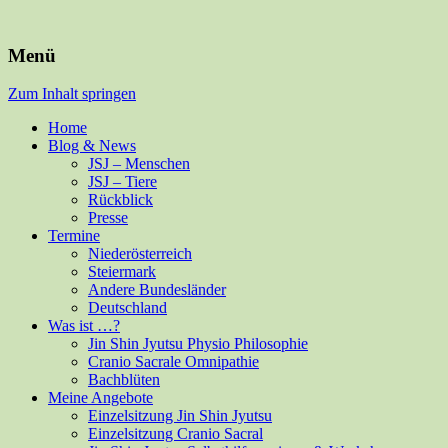
Für Mensch und alle Felle
Isabella Habsburg
Menü
Zum Inhalt springen
Home
Blog & News
JSJ – Menschen
JSJ – Tiere
Rückblick
Presse
Termine
Niederösterreich
Steiermark
Andere Bundesländer
Deutschland
Was ist …?
Jin Shin Jyutsu Physio Philosophie
Cranio Sacrale Omnipathie
Bachblüten
Meine Angebote
Einzelsitzung Jin Shin Jyutsu
Einzelsitzung Cranio Sacral