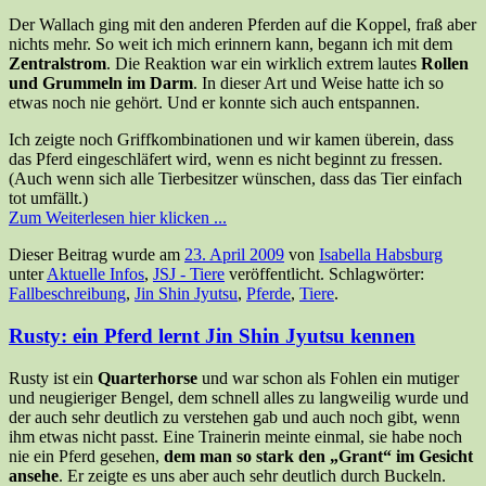
Der Wallach ging mit den anderen Pferden auf die Koppel, fraß aber
nichts mehr. So weit ich mich erinnern kann, begann ich mit dem
Zentralstrom
. Die Reaktion war ein wirklich extrem lautes
Rollen
und Grummeln im Darm
. In dieser Art und Weise hatte ich so
etwas noch nie gehört. Und er konnte sich auch entspannen.
Ich zeigte noch Griffkombinationen und wir kamen überein, dass
das Pferd eingeschläfert wird, wenn es nicht beginnt zu fressen.
(Auch wenn sich alle Tierbesitzer wünschen, dass das Tier einfach
tot umfällt.)
Zum Weiterlesen hier klicken ...
Dieser Beitrag wurde am
23. April 2009
von
Isabella Habsburg
unter
Aktuelle Infos
,
JSJ - Tiere
veröffentlicht. Schlagwörter:
Fallbeschreibung
,
Jin Shin Jyutsu
,
Pferde
,
Tiere
.
Rusty: ein Pferd lernt Jin Shin Jyutsu kennen
Rusty ist ein
Quarterhorse
und war schon als Fohlen ein mutiger
und neugieriger Bengel, dem schnell alles zu langweilig wurde und
der auch sehr deutlich zu verstehen gab und auch noch gibt, wenn
ihm etwas nicht passt. Eine Trainerin meinte einmal, sie habe noch
nie ein Pferd gesehen,
dem man so stark den „Grant“ im Gesicht
ansehe
. Er zeigte es uns aber auch sehr deutlich durch Buckeln.