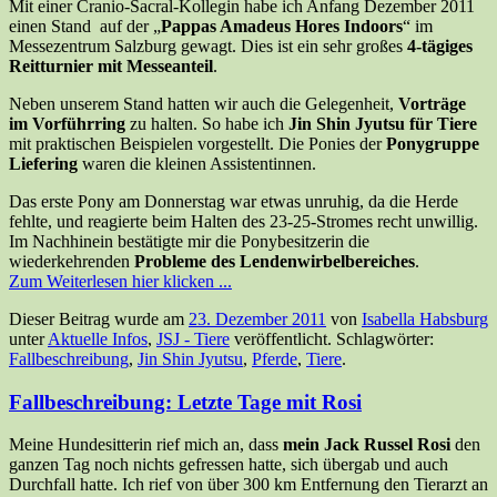
Mit einer Cranio-Sacral-Kollegin habe ich Anfang Dezember 2011
einen Stand auf der „
Pappas Amadeus Hores Indoors
“ im
Messezentrum Salzburg gewagt. Dies ist ein sehr großes
4-tägiges
Reitturnier mit Messeanteil
.
Neben unserem Stand hatten wir auch die Gelegenheit,
Vorträge
im Vorführring
zu halten. So habe ich
Jin Shin Jyutsu für Tiere
mit praktischen Beispielen vorgestellt. Die Ponies der
Ponygruppe
Liefering
waren die kleinen Assistentinnen.
Das erste Pony am Donnerstag war etwas unruhig, da die Herde
fehlte, und reagierte beim Halten des 23-25-Stromes recht unwillig.
Im Nachhinein bestätigte mir die Ponybesitzerin die
wiederkehrenden
Probleme des Lendenwirbelbereiches
.
Zum Weiterlesen hier klicken ...
Dieser Beitrag wurde am
23. Dezember 2011
von
Isabella Habsburg
unter
Aktuelle Infos
,
JSJ - Tiere
veröffentlicht. Schlagwörter:
Fallbeschreibung
,
Jin Shin Jyutsu
,
Pferde
,
Tiere
.
Fallbeschreibung: Letzte Tage mit Rosi
Meine Hundesitterin rief mich an, dass
mein Jack Russel Rosi
den
ganzen Tag noch nichts gefressen hatte, sich übergab und auch
Durchfall hatte. Ich rief von über 300 km Entfernung den Tierarzt an