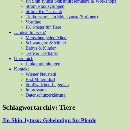
Jin Shin Jyutsu Selbsthilfeseminare & Workshops
Ström-Praxisgruppen
Ström“Kur“-Urlaub
Tierkurse mit Jin Shin Jyutsu (Strömen)
Vorträge
JSJ-Poster für Tiere
… ideal für wen?
Menschen jeden Alters
Schwangere & Mütter
Babys & Kinder
Tiere & Tierhalter
Über mich
Linkempfehlungen
Kontakt
Wiener Neustadt
Bad Mitterndorf
Straßwalchen Lageplan
Impressum
Datenschutzerklärung
Schlagwortarchiv:
Tiere
Jin Shin Jytusu: Geheimtipp für Pferde