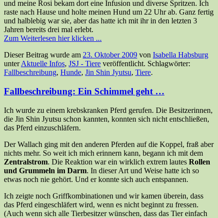
und meine Rosi bekam dort eine Infusion und diverse Spritzen. Ich
raste nach Hause und holte meinen Hund um 22 Uhr ab. Ganz fertig
und halblebig war sie, aber das hatte ich mit ihr in den letzten 3
Jahren bereits drei mal erlebt.
Zum Weiterlesen hier klicken ...
Dieser Beitrag wurde am
23. Oktober 2009
von
Isabella Habsburg
unter
Aktuelle Infos
,
JSJ - Tiere
veröffentlicht. Schlagwörter:
Fallbeschreibung
,
Hunde
,
Jin Shin Jyutsu
,
Tiere
.
Fallbeschreibung: Ein Schimmel geht …
Ich wurde zu einem krebskranken Pferd gerufen. Die Besitzerinnen,
die Jin Shin Jyutsu schon kannten, konnten sich nicht entschließen,
das Pferd einzuschläfern.
Der Wallach ging mit den anderen Pferden auf die Koppel, fraß aber
nichts mehr. So weit ich mich erinnern kann, begann ich mit dem
Zentralstrom
. Die Reaktion war ein wirklich extrem lautes
Rollen
und Grummeln im Darm
. In dieser Art und Weise hatte ich so
etwas noch nie gehört. Und er konnte sich auch entspannen.
Ich zeigte noch Griffkombinationen und wir kamen überein, dass
das Pferd eingeschläfert wird, wenn es nicht beginnt zu fressen.
(Auch wenn sich alle Tierbesitzer wünschen, dass das Tier einfach