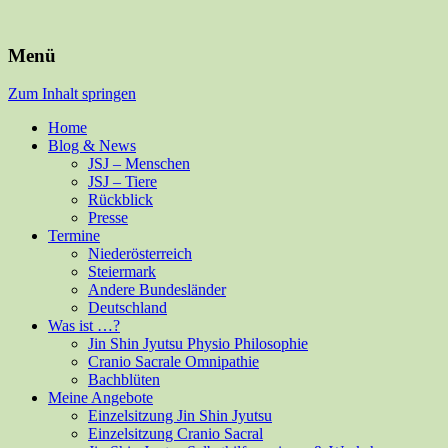
Für Mensch und alle Felle
Isabella Habsburg
Menü
Zum Inhalt springen
Home
Blog & News
JSJ – Menschen
JSJ – Tiere
Rückblick
Presse
Termine
Niederösterreich
Steiermark
Andere Bundesländer
Deutschland
Was ist …?
Jin Shin Jyutsu Physio Philosophie
Cranio Sacrale Omnipathie
Bachblüten
Meine Angebote
Einzelsitzung Jin Shin Jyutsu
Einzelsitzung Cranio Sacral