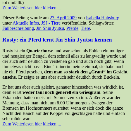
tot umfällt.)
Zum Weiterlesen hier klicken ...
Dieser Beitrag wurde am
23. April 2009
von
Isabella Habsburg
unter
Aktuelle Infos
,
JSJ - Tiere
veröffentlicht. Schlagwörter:
Fallbeschreibung
,
Jin Shin Jyutsu
,
Pferde
,
Tiere
.
Rusty: ein Pferd lernt Jin Shin Jyutsu kennen
Rusty ist ein
Quarterhorse
und war schon als Fohlen ein mutiger
und neugieriger Bengel, dem schnell alles zu langweilig wurde und
der auch sehr deutlich zu verstehen gab und auch noch gibt, wenn
ihm etwas nicht passt. Eine Trainerin meinte einmal, sie habe noch
nie ein Pferd gesehen,
dem man so stark den „Grant“ im Gesicht
ansehe
. Er zeigte es uns aber auch sehr deutlich durch Buckeln.
Er hat uns aber auch gelehrt, genauer hinzusehen was wirklich ist,
denn er ist
weder faul noch generell ein Griesgram
. Seine
Eskapaden hatten meist mit Schmerzen zu tun. Außer er war der
Meinung, dass man nicht um 6.00 Uhr morgens (wegen der
Bremsen im Hochsommer) ausreitet, wenn er sich doch die ganze
Nacht den Bauch auf der Koppel vollgeschlagen hatte und einfach
sehr müde war.
Zum Weiterlesen hier klicken ...