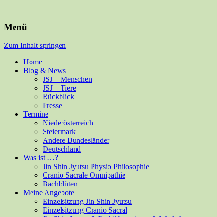
Für Mensch und alle Felle
Isabella Habsburg
Menü
Zum Inhalt springen
Home
Blog & News
JSJ – Menschen
JSJ – Tiere
Rückblick
Presse
Termine
Niederösterreich
Steiermark
Andere Bundesländer
Deutschland
Was ist …?
Jin Shin Jyutsu Physio Philosophie
Cranio Sacrale Omnipathie
Bachblüten
Meine Angebote
Einzelsitzung Jin Shin Jyutsu
Einzelsitzung Cranio Sacral