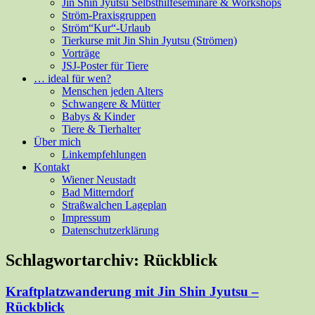
Jin Shin Jyutsu Selbsthilfeseminare & Workshops
Ström-Praxisgruppen
Ström“Kur“-Urlaub
Tierkurse mit Jin Shin Jyutsu (Strömen)
Vorträge
JSJ-Poster für Tiere
… ideal für wen?
Menschen jeden Alters
Schwangere & Mütter
Babys & Kinder
Tiere & Tierhalter
Über mich
Linkempfehlungen
Kontakt
Wiener Neustadt
Bad Mitterndorf
Straßwalchen Lageplan
Impressum
Datenschutzerklärung
Schlagwortarchiv:
Rückblick
Kraftplatzwanderung mit Jin Shin Jyutsu –
Rückblick