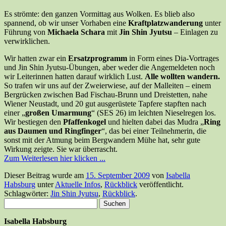
Es strömte: den ganzen Vormittag aus Wolken. Es blieb also
spannend, ob wir unser Vorhaben eine
Kraftplatzwanderung
unter
Führung von
Michaela Schara
mit
Jin Shin Jyutsu
– Einlagen zu
verwirklichen.
Wir hatten zwar ein
Ersatzprogramm
in Form eines Dia-Vortrages
und Jin Shin Jyutsu-Übungen, aber weder die Angemeldeten noch
wir Leiterinnen hatten darauf wirklich Lust.
Alle wollten wandern.
So trafen wir uns auf der Zweierwiese, auf der Malleiten – einem
Bergrücken zwischen Bad Fischau-Brunn und Dreistetten, nahe
Wiener Neustadt, und 20 gut ausgerüstete Tapfere stapften nach
einer „
großen Umarmung
“ (SES 26) im leichten Nieselregen los.
Wir bestiegen den
Pfaffenkogel
und hielten dabei das Mudra „
Ring
aus Daumen und Ringfinger
“, das bei einer Teilnehmerin, die
sonst mit der Atmung beim Bergwandern Mühe hat, sehr gute
Wirkung zeigte. Sie war überrascht.
Zum Weiterlesen hier klicken ...
Dieser Beitrag wurde am
15. September 2009
von
Isabella
Habsburg
unter
Aktuelle Infos
,
Rückblick
veröffentlicht.
Schlagwörter:
Jin Shin Jyutsu
,
Rückblick
.
Suchen
nach:
Isabella Habsburg