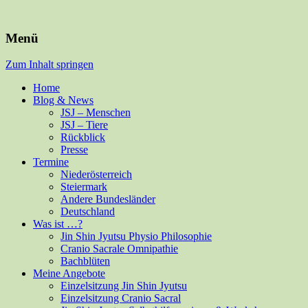
Für Mensch und alle Felle
Isabella Habsburg
Menü
Zum Inhalt springen
Home
Blog & News
JSJ – Menschen
JSJ – Tiere
Rückblick
Presse
Termine
Niederösterreich
Steiermark
Andere Bundesländer
Deutschland
Was ist …?
Jin Shin Jyutsu Physio Philosophie
Cranio Sacrale Omnipathie
Bachblüten
Meine Angebote
Einzelsitzung Jin Shin Jyutsu
Einzelsitzung Cranio Sacral