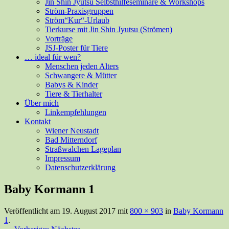
Jin Shin Jyutsu Selbsthilfeseminare & Workshops
Ström-Praxisgruppen
Ström“Kur“-Urlaub
Tierkurse mit Jin Shin Jyutsu (Strömen)
Vorträge
JSJ-Poster für Tiere
… ideal für wen?
Menschen jeden Alters
Schwangere & Mütter
Babys & Kinder
Tiere & Tierhalter
Über mich
Linkempfehlungen
Kontakt
Wiener Neustadt
Bad Mitterndorf
Straßwalchen Lageplan
Impressum
Datenschutzerklärung
Baby Kormann 1
Veröffentlicht am
19. August 2017
mit
800 × 903
in
Baby Kormann
1
.