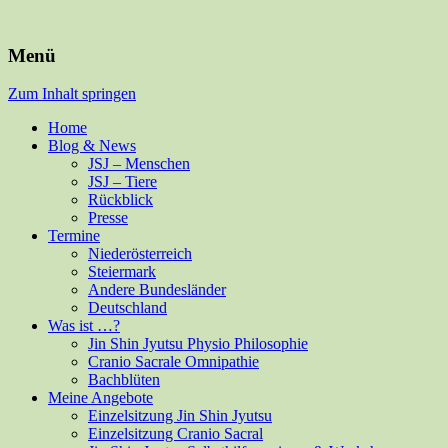
Für Mensch und alle Felle
Isabella Habsburg
Menü
Zum Inhalt springen
Home
Blog & News
JSJ – Menschen
JSJ – Tiere
Rückblick
Presse
Termine
Niederösterreich
Steiermark
Andere Bundesländer
Deutschland
Was ist …?
Jin Shin Jyutsu Physio Philosophie
Cranio Sacrale Omnipathie
Bachblüten
Meine Angebote
Einzelsitzung Jin Shin Jyutsu
Einzelsitzung Cranio Sacral