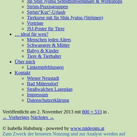
Jin Shin Jyutsu Selbsthilfeseminare & Workshops
Ström-Praxisgruppen
Ström“Kur“-Urlaub
Tierkurse mit Jin Shin Jyutsu (Strömen)
Vorträge
JSJ-Poster für Tiere
… ideal für wen?
Menschen jeden Alters
Schwangere & Mütter
Babys & Kinder
Tiere & Tierhalter
Über mich
Linkempfehlungen
Kontakt
Wiener Neustadt
Bad Mitterndorf
Straßwalchen Lageplan
Impressum
Datenschutzerklärung
Veröffentlicht am
2. November 2013
mit
800 × 533
in
.
← Vorheriges
Nächstes →
© Isabella Habsburg - powered by
www.midesign.at
Zum Zweck der besseren Nutzung und zur Analyse werden auf