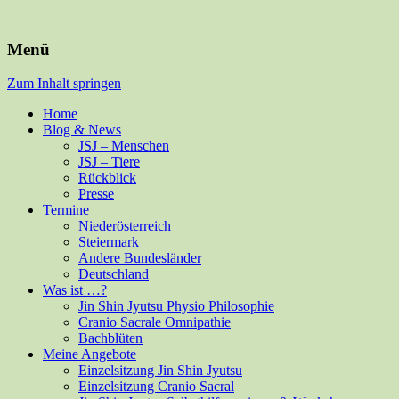
Für Mensch und alle Felle
Isabella Habsburg
Menü
Zum Inhalt springen
Home
Blog & News
JSJ – Menschen
JSJ – Tiere
Rückblick
Presse
Termine
Niederösterreich
Steiermark
Andere Bundesländer
Deutschland
Was ist …?
Jin Shin Jyutsu Physio Philosophie
Cranio Sacrale Omnipathie
Bachblüten
Meine Angebote
Einzelsitzung Jin Shin Jyutsu
Einzelsitzung Cranio Sacral