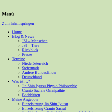
Für Mensch und alle Felle
Isabella Habsburg
Menü
Zum Inhalt springen
Home
Blog & News
JSJ – Menschen
JSJ – Tiere
Rückblick
Presse
Termine
Niederösterreich
Steiermark
Andere Bundesländer
Deutschland
Was ist …?
Jin Shin Jyutsu Physio Philosophie
Cranio Sacrale Omnipathie
Bachblüten
Meine Angebote
Einzelsitzung Jin Shin Jyutsu
Einzelsitzung Cranio Sacral