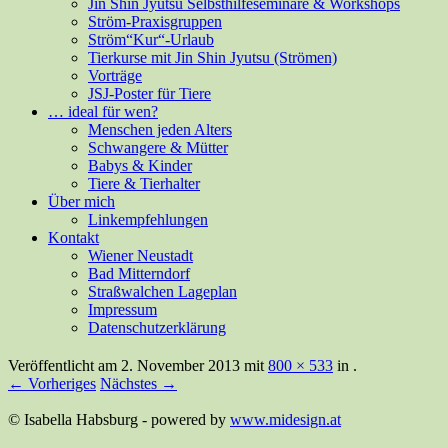
Jin Shin Jyutsu Selbsthilfeseminare & Workshops
Ström-Praxisgruppen
Ström“Kur“-Urlaub
Tierkurse mit Jin Shin Jyutsu (Strömen)
Vorträge
JSJ-Poster für Tiere
… ideal für wen?
Menschen jeden Alters
Schwangere & Mütter
Babys & Kinder
Tiere & Tierhalter
Über mich
Linkempfehlungen
Kontakt
Wiener Neustadt
Bad Mitterndorf
Straßwalchen Lageplan
Impressum
Datenschutzerklärung
Veröffentlicht am
2. November 2013
mit
800 × 533
in
.
← Vorheriges
Nächstes →
© Isabella Habsburg - powered by
www.midesign.at