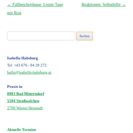
Beitragsnavigation
←
Fallbeschreibung: Letzte Tage
Reaktionen: Selbsthilfe
→
mit Rosi
Suchen
nach:
Isabella Habsburg
Tel. +43 676 - 94 28 272
hallo@isabella-habsburg.at
Praxis in
8983 Bad Mitterndorf
5204 Straßwalchen
2700 Wiener Neustadt
Aktuelle Termine