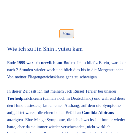
Isabella Habsburg
Für Mensch und alle Felle
Zum Inhalt springen
Menü
Wie ich zu Jin Shin Jyutsu kam
Ende
1999 war ich nervlich am Boden
. Ich schlief z.B. ein, war aber
nach 2 Stunden wieder wach und blieb dies bis in die Morgenstunden.
Von meiner Fliegengewichtsklasse ganz zu schweigen.
In dieser Zeit saß ich mit meinem Jack Russel Terrier bei unserer
Tierheilpraktikerin
(damals noch in Deutschland) und während diese
den Hund austestete, las ich einen Aushang, auf dem die Symptome
aufgelistet waren, die einen hohen Befall an
Candida Albicans
anzeigten. Eine Menge Symptome, die ich abwechselnd immer wieder
hatte, aber da sie immer wieder verschwanden, nicht wirklich