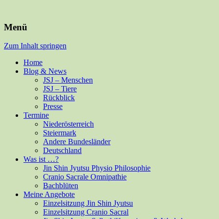
Für Mensch und alle Felle
Isabella Habsburg
Menü
Zum Inhalt springen
Home
Blog & News
JSJ – Menschen
JSJ – Tiere
Rückblick
Presse
Termine
Niederösterreich
Steiermark
Andere Bundesländer
Deutschland
Was ist …?
Jin Shin Jyutsu Physio Philosophie
Cranio Sacrale Omnipathie
Bachblüten
Meine Angebote
Einzelsitzung Jin Shin Jyutsu
Einzelsitzung Cranio Sacral