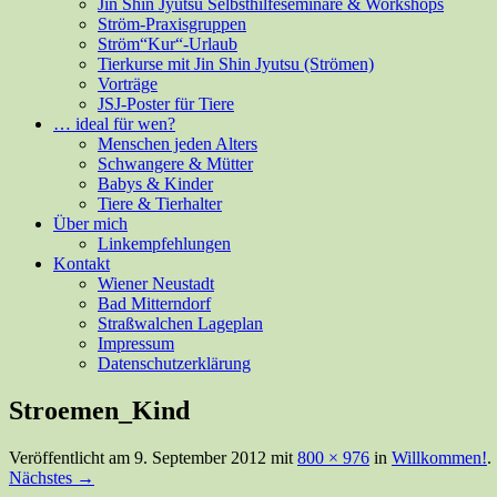
Jin Shin Jyutsu Selbsthilfeseminare & Workshops
Ström-Praxisgruppen
Ström“Kur“-Urlaub
Tierkurse mit Jin Shin Jyutsu (Strömen)
Vorträge
JSJ-Poster für Tiere
… ideal für wen?
Menschen jeden Alters
Schwangere & Mütter
Babys & Kinder
Tiere & Tierhalter
Über mich
Linkempfehlungen
Kontakt
Wiener Neustadt
Bad Mitterndorf
Straßwalchen Lageplan
Impressum
Datenschutzerklärung
Stroemen_Kind
Veröffentlicht am
9. September 2012
mit
800 × 976
in
Willkommen!
.
Nächstes →