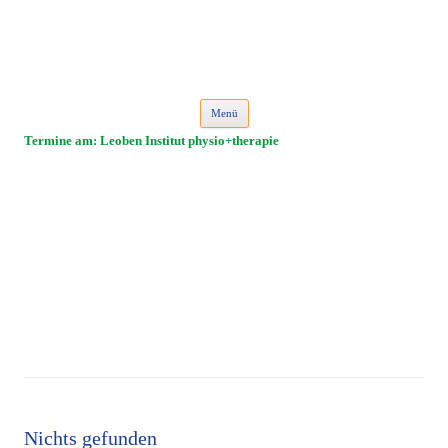
Isabella Habsburg
Für Mensch und alle Felle
Zum Inhalt springen
Menü
Termine am:
Leoben Institut physio+therapie
Nichts gefunden