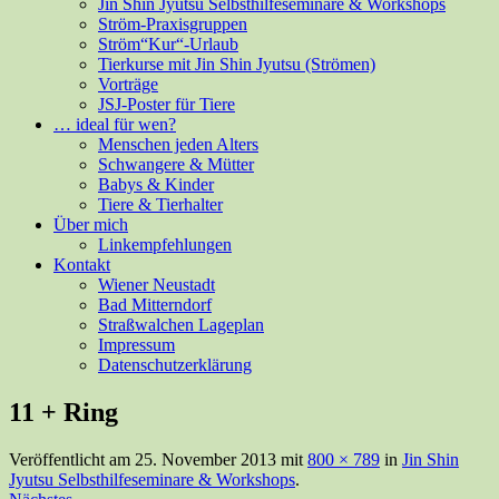
Jin Shin Jyutsu Selbsthilfeseminare & Workshops
Ström-Praxisgruppen
Ström“Kur“-Urlaub
Tierkurse mit Jin Shin Jyutsu (Strömen)
Vorträge
JSJ-Poster für Tiere
… ideal für wen?
Menschen jeden Alters
Schwangere & Mütter
Babys & Kinder
Tiere & Tierhalter
Über mich
Linkempfehlungen
Kontakt
Wiener Neustadt
Bad Mitterndorf
Straßwalchen Lageplan
Impressum
Datenschutzerklärung
11 + Ring
Veröffentlicht am
25. November 2013
mit
800 × 789
in
Jin Shin
Jyutsu Selbsthilfeseminare & Workshops
.