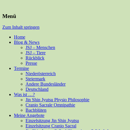
Für Mensch und alle Felle
Isabella Habsburg
Menü
Zum Inhalt springen
Home
Blog & News
JSJ – Menschen
JSJ – Tiere
Rückblick
Presse
Termine
Niederösterreich
Steiermark
Andere Bundesländer
Deutschland
Was ist …?
Jin Shin Jyutsu Physio Philosophie
Cranio Sacrale Omnipathie
Bachblüten
Meine Angebote
Einzelsitzung Jin Shin Jyutsu
Einzelsitzung Cranio Sacral