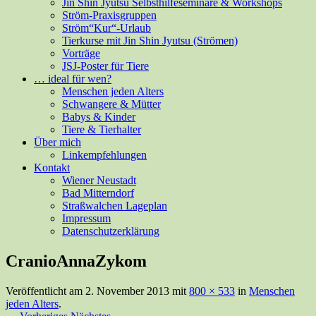
Jin Shin Jyutsu Selbsthilfeseminare & Workshops
Ström-Praxisgruppen
Ström“Kur“-Urlaub
Tierkurse mit Jin Shin Jyutsu (Strömen)
Vorträge
JSJ-Poster für Tiere
… ideal für wen?
Menschen jeden Alters
Schwangere & Mütter
Babys & Kinder
Tiere & Tierhalter
Über mich
Linkempfehlungen
Kontakt
Wiener Neustadt
Bad Mitterndorf
Straßwalchen Lageplan
Impressum
Datenschutzerklärung
CranioAnnaZykom
Veröffentlicht am
2. November 2013
mit
800 × 533
in
Menschen
jeden Alters
.