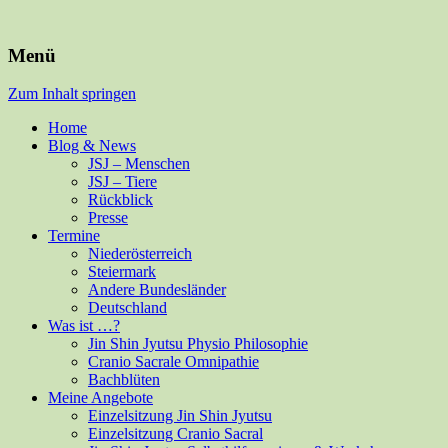
Für Mensch und alle Felle
Isabella Habsburg
Menü
Zum Inhalt springen
Home
Blog & News
JSJ – Menschen
JSJ – Tiere
Rückblick
Presse
Termine
Niederösterreich
Steiermark
Andere Bundesländer
Deutschland
Was ist …?
Jin Shin Jyutsu Physio Philosophie
Cranio Sacrale Omnipathie
Bachblüten
Meine Angebote
Einzelsitzung Jin Shin Jyutsu
Einzelsitzung Cranio Sacral