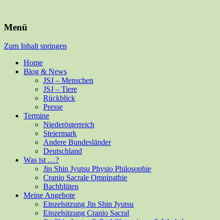
Für Mensch und alle Felle
Isabella Habsburg
Menü
Zum Inhalt springen
Home
Blog & News
JSJ – Menschen
JSJ – Tiere
Rückblick
Presse
Termine
Niederösterreich
Steiermark
Andere Bundesländer
Deutschland
Was ist …?
Jin Shin Jyutsu Physio Philosophie
Cranio Sacrale Omnipathie
Bachblüten
Meine Angebote
Einzelsitzung Jin Shin Jyutsu
Einzelsitzung Cranio Sacral