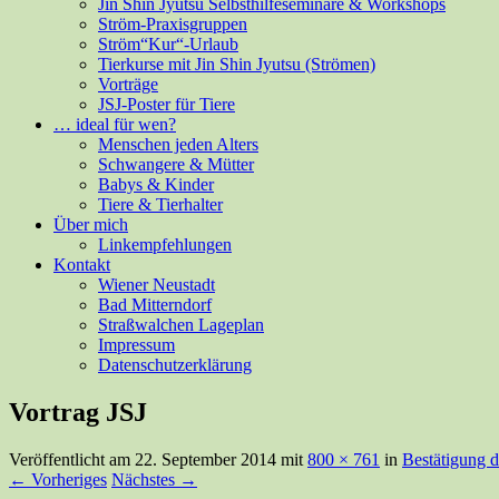
Jin Shin Jyutsu Selbsthilfeseminare & Workshops
Ström-Praxisgruppen
Ström“Kur“-Urlaub
Tierkurse mit Jin Shin Jyutsu (Strömen)
Vorträge
JSJ-Poster für Tiere
… ideal für wen?
Menschen jeden Alters
Schwangere & Mütter
Babys & Kinder
Tiere & Tierhalter
Über mich
Linkempfehlungen
Kontakt
Wiener Neustadt
Bad Mitterndorf
Straßwalchen Lageplan
Impressum
Datenschutzerklärung
Vortrag JSJ
Veröffentlicht am
22. September 2014
mit
800 × 761
in
Bestätigung d
← Vorheriges
Nächstes →